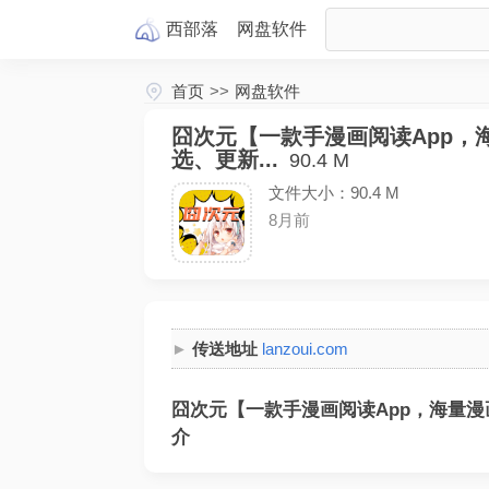
西部落
网盘
软件
首页
>>
网盘软件
囧次元【一款手漫画阅读App，
选、更新...
90.4 M
文件大小：90.4 M
8月前
传送地址
lanzoui.com
囧次元【一款手漫画阅读App，海量漫
介