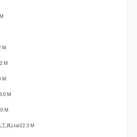
M
 M
2 M
 M
0 M
0 M
).rar22.3 M