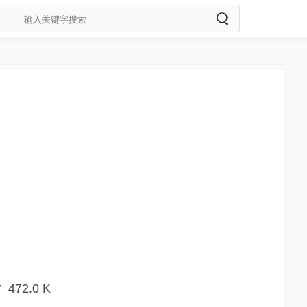
r
472.0 K