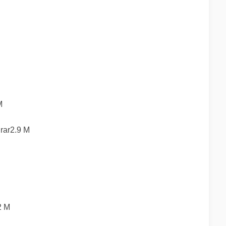
M
r2.9 M
 M