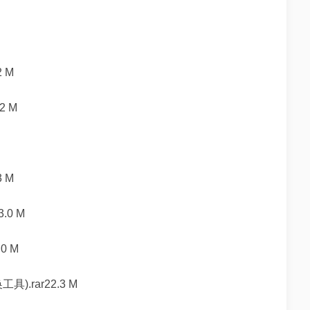
 M
2 M
 M
0 M
0 M
).rar22.3 M