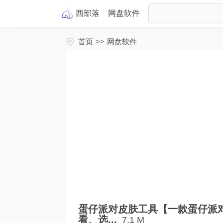
西部落
网盘
软件
首页
>>
网盘软件
蛋仔派对皮肤工具【一款蛋仔派
看、选...
7.1 M