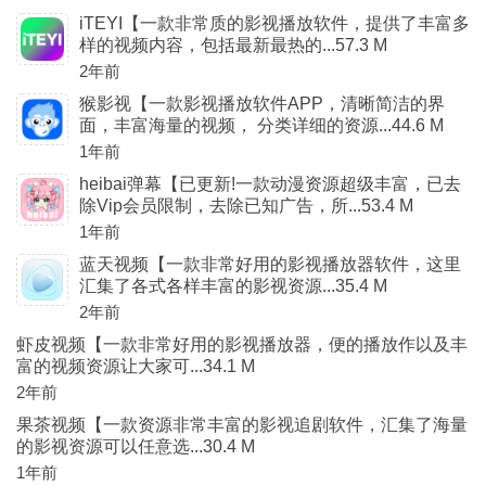
iTEYI【一款非常质的影视播放软件，提供了丰富多
样的视频内容，包括最新最热的...57.3 M
2年前
猴影视【一款影视播放软件APP，清晰简洁的界
面，丰富海量的视频， 分类详细的资源...44.6 M
1年前
heibai弹幕【已更新!一款动漫资源超级丰富，已去
除Vip会员限制，去除已知广告，所...53.4 M
1年前
蓝天视频【一款非常好用的影视播放器软件，这里
汇集了各式各样丰富的影视资源...35.4 M
2年前
虾皮视频【一款非常好用的影视播放器，便的播放作以及丰
富的视频资源让大家可...34.1 M
2年前
果茶视频【一款资源非常丰富的影视追剧软件，汇集了海量
的影视资源可以任意选...30.4 M
1年前