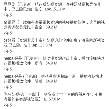
豚豚剧【已更新！精选质影视资源，各种题材视频尽在其
中，已去除已知广告!】.apk...51.1 M
1年前
猫视界【一款拥有海量视频资源的视频播放软件，这里的视
频资源都是无比丰富全...39.2 M
2年前
好好看【资源非常丰富的影视追剧软件汇集了海量的影视资
源 已去除广告】.ap...23.3 M
1年前
heibai弹幕【已更新!一款动漫资源超级丰富，播放流畅快速
的视频播放软件，所有...54.9 M
1年前
heibai弹幕 (已更新!一款动漫资源超级丰富，播放流畅快速
的视频播放软件，随着...54.9 M
1年前
飞马影视-去广告版【一款资源非常丰富的影视APP，汇集
海量的各类影视资源】.a...57.6 M
2年前