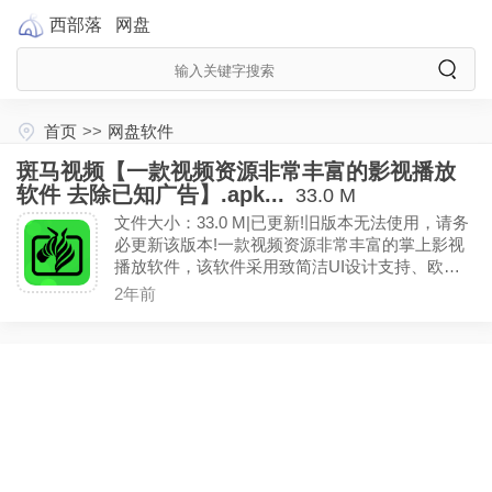
西部落
网盘
首页
>>
网盘软件
斑马视频【一款视频资源非常丰富的影视播放
软件 去除已知广告】.apk...
33.0 M
文件大小：33.0 M|已更新!旧版本无法使用，请务
必更新该版本!一款视频资源非常丰富的掌上影视
播放软件，该软件采用致简洁UI设计支持、欧以
及日韩多地区的影视资源，时在线的播放也是非
2年前
常流畅、加载速度超级快，已去除已知广告!