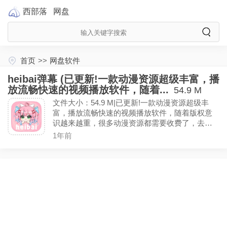
西部落
网盘
首页
>>
网盘软件
heibai弹幕 (已更新!一款动漫资源超级丰富，播
放流畅快速的视频播放软件，随着...
54.9 M
文件大小：54.9 M|已更新!一款动漫资源超级丰
富，播放流畅快速的视频播放软件，随着版权意
识越来越重，很多动漫资源都需要收费了，去除Vi
p会员限制，去除已知广告，所有动漫影视全部免
1年前
费看!