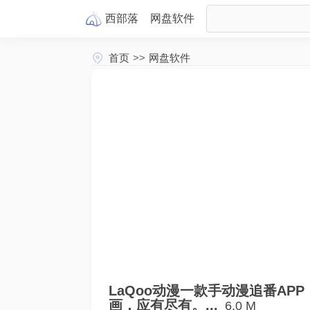
西部落
网盘
软件
首页
>>
网盘软件
LaQoo动漫一款手动漫追番A
画，应有尽有。...
6.0 M