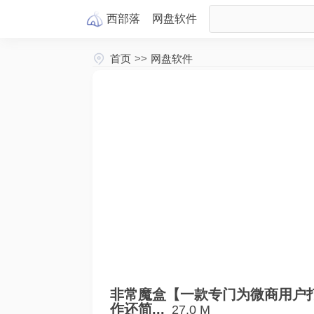
西部落
网盘
软件
首页
>>
网盘软件
非常魔盒【一款专门为微商用户
作还简...
27.0 M