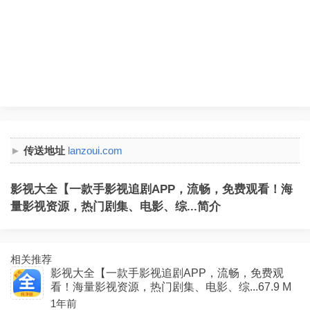
传送地址
lanzoui.com
影视大全【一款手影视追剧APP，流畅，免费观看！海
量影视资源，热门剧集、电影、综...简介
相关推荐
影视大全【一款手影视追剧APP，流畅，免费观
看！海量影视资源，热门剧集、电影、综...67.9 M
1年前