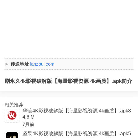
传送地址
lanzoui.com
剧永久4k影视破解版【海量影视资源 4k画质】.apk简介
相关推荐
华谊4K影视破解版【海量影视资源 4k画质】.apk8
4.6 M
7月前
坚果4K影视破解版【海量影视资源 4k画质】.apk5