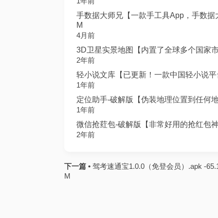
1年前
手数据大师兄【一款手工具App，手数据大
M
4月前
3D卫星实景地图【内置了全球多个国家市地图数
2年前
轻小说文库【已更新！一款中国轻小说平台，
1年前
定位助手-破解版【伪装地理位置到任何地点真
1年前
微信抢荭包-破解版【非常好用的抢红包神器
2年前
下一篇 •
驾考速通宝1.0.0（免登会员）.apk -65.
M