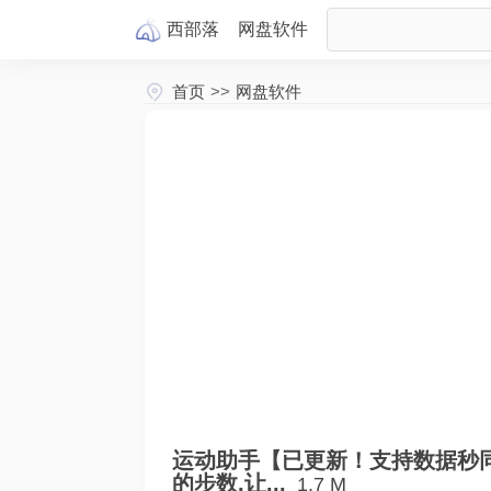
西部落
网盘
软件
首页
>>
网盘软件
运动助手【已更新！支持数据秒同
的步数,让...
1.7 M