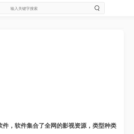
软件，软件集合了全网的影视资源，类型种类