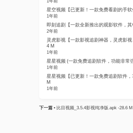
1年前
星空视频【已更新！一款免费看剧的手软件，
1年前
即刻追剧【一款全新推出的观影软件，其中拥
2年前
灵虎影视【一款影视追剧神器，灵虎影视，
4 M
1年前
星星视频 (一款免费追剧软件，功能非常强大
1年前
星星视频【已更新！一款免费追剧软件，功能
M
1年前
下一篇 •
比目视频_3.5.4影视纯净版.apk -28.6 M