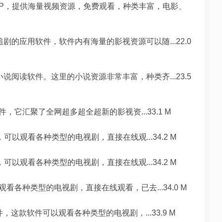
PP，提供海量视频资源，免费观看，种类丰富，电影、
的应用软件，软件内有海量的影视资源可以随...22.0
阅读软件。这里的小说资源非常丰富，种类齐...23.5
它汇聚了全网超多超全超新的影视资...33.1 M
可以观看各种类型的电视剧，直接在线观...34.2 M
可以观看各种类型的电视剧，直接在线观...34.2 M
各种类型的电视剧，直接在线观看，已去...34.0 M
这款软件可以观看各种类型的电视剧，...33.9 M