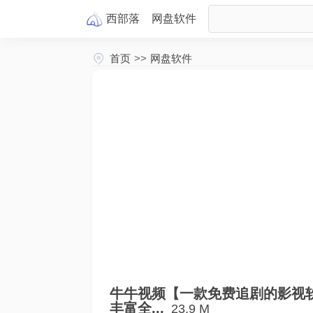
西部落
网盘
软件
首页
>>
网盘软件
牛牛视频【一款免费追剧的影视
丰富全...
23.9 M