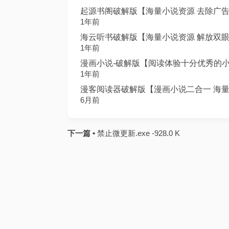
起源书阁破解版【海量小说资源 去除广告】.a
1年前
海云听书破解版【海量小说资源 解放双眼】.a
1年前
漫画小说-破解版【阅读体验十分优秀的小说阅
1年前
漫客阅读器破解版【漫画小说二合一 海量资源 解锁
6月前
下一篇 •
禁止微更新.exe -928.0 K