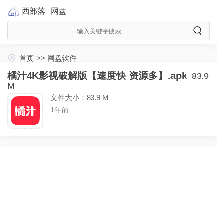
西部落
网盘
首页
>>
网盘软件
橘汁4K影视破解版【速度快 资源多】.apk
83.9
M
文件大小：83.9 M
1年前