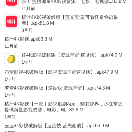
验！ 提供海量4K影视资源，电影、电视剧...83.8 M
11月前
橘汁4K影视破解版【蓝光资源 可看怪奇物语最
新】.apk81.8 M
8月前
橘汁4K影视.apk83.8 M
11月前
莲4K影视破解版【资源丰富 速度快】.apk74.0 M
1年前
布蕾影视4K破解版【影视资源丰富速度快】.apk47.9 M
1年前
若雪4K影视破解版【速度快 资源丰富】.apk74.3 M
1年前
橘汁4K影视【一款手影视追剧App，精彩视界，尽在掌握！
提供海量影视资源，电影、电...83.8 M
1年前
云速4k影视破解版【速度快 蓝光画质】.apk66.9 M