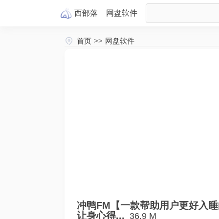
西部落
网盘
软件
首页
>>
网盘软件
冲鸭FM【一款帮助用户更好入
让身心得...
36.9 M