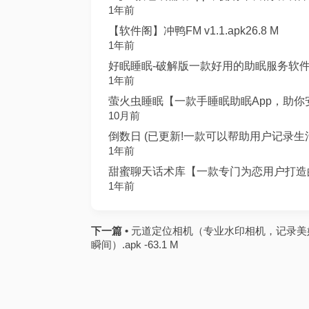
1年前
【软件阁】冲鸭FM v1.1.apk26.8 M
1年前
好眠睡眠-破解版一款好用的助眠服务软件.ap
1年前
萤火虫睡眠【一款手睡眠助眠App，助你安眠
10月前
倒数日 (已更新!一款可以帮助用户记录生活
1年前
甜蜜聊天话术库【一款专门为恋用户打造的聊
1年前
下一篇 •
元道定位相机（专业水印相机，记录美
瞬间）.apk -63.1 M