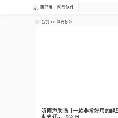
西部落
网盘
软件
首页
>>
网盘软件
听雨声助眠【一款非常好用的解
助更好...
22.2 M