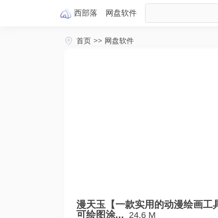
西部落
网盘
软件
首页
>>
网盘软件
漫天玉【一款实用的动漫绘画工
可绘图涂...
24.6 M