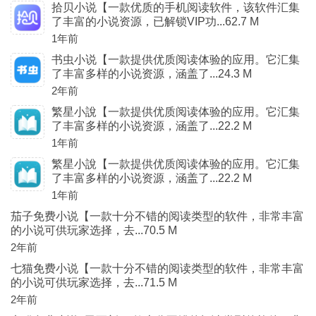
拾贝小说【一款优质的手机阅读软件，该软件汇集
了丰富的小说资源，已解锁VIP功...62.7 M
1年前
书虫小说【一款提供优质阅读体验的应用。它汇集
了丰富多样的小说资源，涵盖了...24.3 M
2年前
繁星小說【一款提供优质阅读体验的应用。它汇集
了丰富多样的小说资源，涵盖了...22.2 M
1年前
繁星小說【一款提供优质阅读体验的应用。它汇集
了丰富多样的小说资源，涵盖了...22.2 M
1年前
茄子免费小说【一款十分不错的阅读类型的软件，非常丰富
的小说可供玩家选择，去...70.5 M
2年前
七猫免费小说【一款十分不错的阅读类型的软件，非常丰富
的小说可供玩家选择，去...71.5 M
2年前