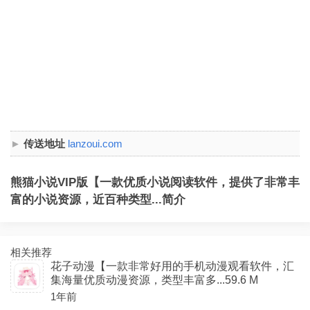
传送地址
lanzoui.com
熊猫小说VIP版【一款优质小说阅读软件，提供了非常丰
富的小说资源，近百种类型...简介
相关推荐
花子动漫【一款非常好用的手机动漫观看软件，汇
集海量优质动漫资源，类型丰富多...59.6 M
1年前