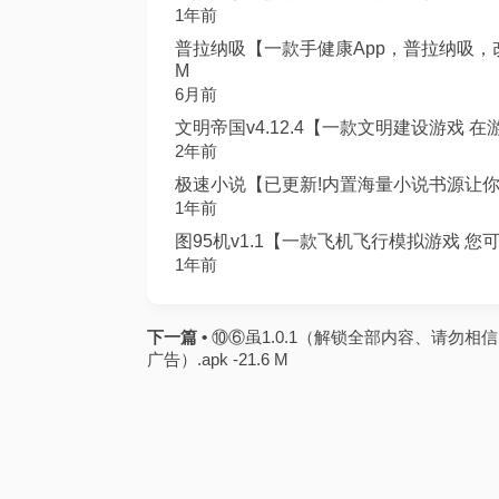
1年前
普拉纳吸【一款手健康App，普拉纳吸，改
M
6月前
文明帝国v4.12.4【一款文明建设游戏 在游
2年前
极速小说【已更新!内置海量小说书源让你可
1年前
图95机v1.1【一款飞机飞行模拟游戏 您可以在
1年前
下一篇 •
⑩⑥虽1.0.1（解锁全部内容、请勿相信
广告）.apk -21.6 M