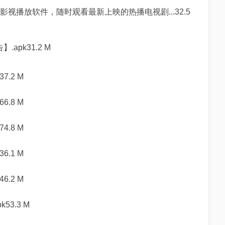
影视播放软件，随时观看最新上映的热播电视剧...32.5
pk31.2 M
.2 M
.8 M
.8 M
.1 M
.2 M
3.3 M