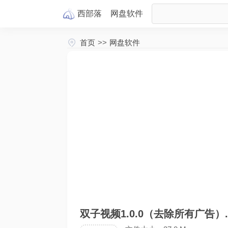
西部落
网盘
软件
首页
>>
网盘软件
双子视频1.0.0（去除所有广告）.