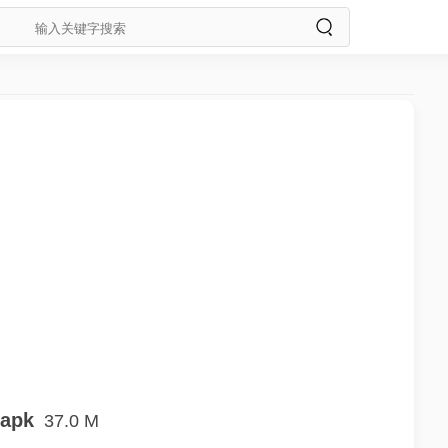
apk
37.0 M