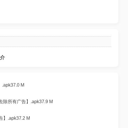
简介
k37.0 M
所有广告】.apk37.9 M
apk37.2 M