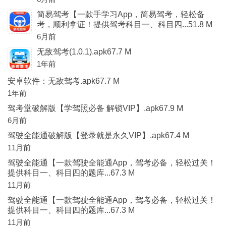
简易驾考【一款手学习App，简易驾考，轻松备
考，顺利拿证！提供驾考科目一、科目四...51.8 M
6月前
无敌驾考(1.0.1).apk67.7 M
1年前
安卓软件：无敌驾考.apk67.7 M
1年前
驾考堂破解版【学驾照必备 解锁VIP】.apk67.9 M
6月前
驾驶全能通破解版【登录就是永久VIP】.apk67.4 M
11月前
驾驶全能通【一款驾驶全能通App，驾考必备，轻松过关！
提供科目一、科目四的题库...67.3 M
11月前
驾驶全能通【一款驾驶全能通App，驾考必备，轻松过关！
提供科目一、科目四的题库...67.3 M
11月前