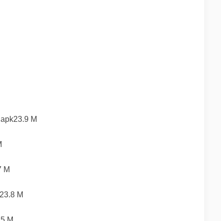
23.9 M
M
 M
.8 M
5 M