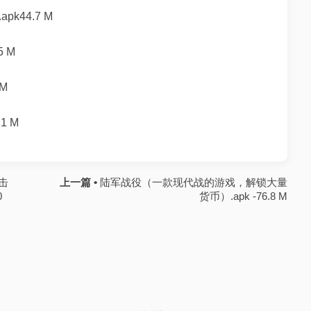
k44.7 M
 M
M
1 M
击
上一篇 •
陆军战役（一款现代战的游戏，解锁大量
0
货币）.apk -76.8 M