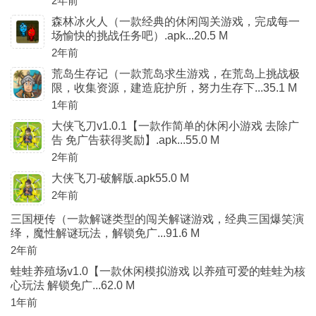
2年前
森林冰火人（一款经典的休闲闯关游戏，完成每一
场愉快的挑战任务吧）.apk...20.5 M
2年前
荒岛生存记（一款荒岛求生游戏，在荒岛上挑战极
限，收集资源，建造庇护所，努力生存下...35.1 M
1年前
大侠飞刀v1.0.1【一款作简单的休闲小游戏 去除广
告 免广告获得奖励】.apk...55.0 M
2年前
大侠飞刀-破解版.apk55.0 M
2年前
三国梗传（一款解谜类型的闯关解谜游戏，经典三国爆笑演
绎，魔性解谜玩法，解锁免广...91.6 M
2年前
蛙蛙养殖场v1.0【一款休闲模拟游戏 以养殖可爱的蛙蛙为核
心玩法 解锁免广...62.0 M
1年前