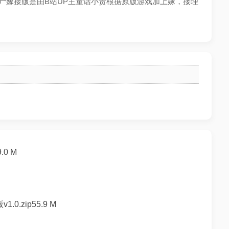
战僵尸嫁接版是由B站UP主童话小责根据原版游戏加上嫁，接理
0 M
.zip55.9 M