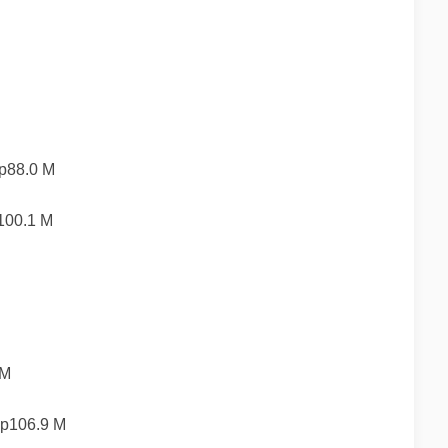
8.0 M
0.1 M
M
06.9 M