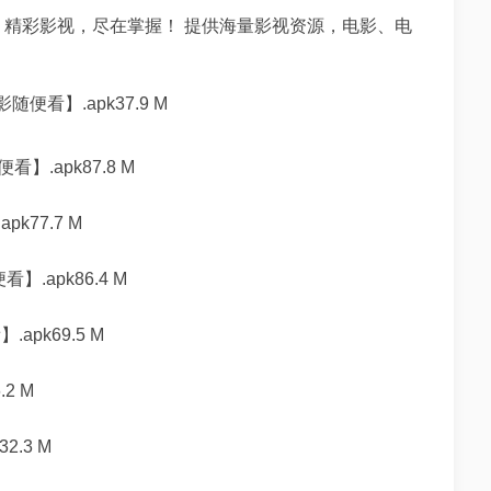
，精彩影视，尽在掌握！ 提供海量影视资源，电影、电
看】.apk37.9 M
.apk87.8 M
77.7 M
.apk86.4 M
pk69.5 M
2 M
.3 M