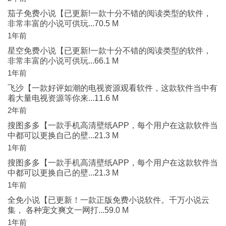
茄子免费小说【已更新!一款十分不错的阅读类型的软件，
非常丰富的小说可供玩...70.5 M
1年前
星空免费小说【已更新!一款十分不错的阅读类型的软件，
非常丰富的小说可供玩...66.1 M
1年前
飞沙【一款好评如潮的电视资源观看软件，这款软件当中有
着大量电视资源等你来...11.6 M
2年前
搜图多多【一款手机高清壁纸APP，每个用户在这款软件当
中都可以更换自己的壁...21.3 M
1年前
搜图多多【一款手机高清壁纸APP，每个用户在这款软件当
中都可以更换自己的壁...21.3 M
1年前
全免小说【已更新！一款正版免费小说软件。千万小说云
集， 各种宠文爽文一网打...59.0 M
1年前