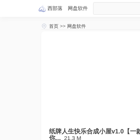
西部落
网盘
软件
首页
>>
网盘软件
纸牌人生快乐合成小屋v1.0【
你...
21.3 M