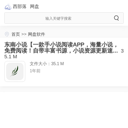
西部落
网盘
首页
>>
网盘软件
东南小说【一款手小说阅读APP，海量小说，
免费阅读！自带丰富书源，小说资源更新速...
3
5.1 M
文件大小：35.1 M
1年前