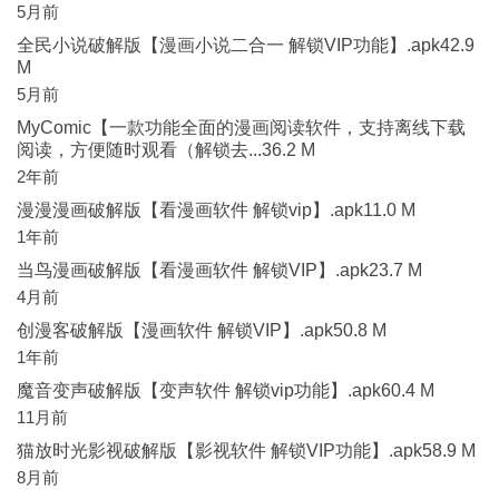
5月前
全民小说破解版【漫画小说二合一 解锁VIP功能】.apk42.9
M
5月前
MyComic【一款功能全面的漫画阅读软件，支持离线下载
阅读，方便随时观看（解锁去...36.2 M
2年前
漫漫漫画破解版【看漫画软件 解锁vip】.apk11.0 M
1年前
当鸟漫画破解版【看漫画软件 解锁VIP】.apk23.7 M
4月前
创漫客破解版【漫画软件 解锁VIP】.apk50.8 M
1年前
魔音变声破解版【变声软件 解锁vip功能】.apk60.4 M
11月前
猫放时光影视破解版【影视软件 解锁VIP功能】.apk58.9 M
8月前