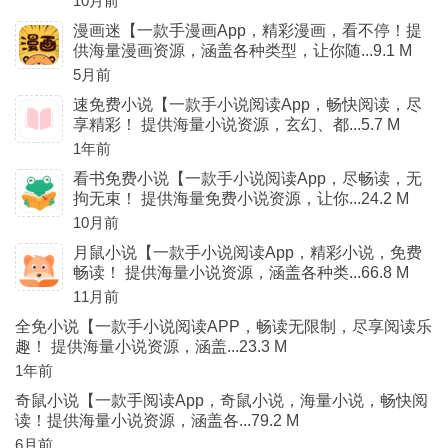
10月前
漫画迷【一款手漫画App，精彩漫画，看不停！提
供海量漫画资源，涵盖各种类型，让你随...9.1 M
5月前
速免费小说【一款手小说阅读App，畅快阅读，尽
享精彩！ 提供海量小说资源，玄幻、都...5.7 M
1年前
看书免费小说【一款手小说阅读App，尽畅读，无
拘无束！ 提供海量免费小说资源，让你...24.2 M
10月前
月鼠小说【一款手小说阅读App，精彩小说，免费
畅读！ 提供海量小说资源，涵盖各种类...66.8 M
11月前
全免小说【一款手小说阅读APP，畅读无限制，尽享阅读乐
趣！ 提供海量小说资源，涵盖...23.3 M
1年前
奇鼠小说【一款手阅读App，奇鼠小说，海量小说，畅快阅
读！提供海量小说资源，涵盖各...79.2 M
6月前