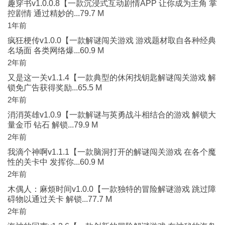
趣穿书v1.0.0.8【一款沉浸式互动剧情APP 让你成为主角 掌
控剧情 通过精妙的...79.7 M
1年前
疯狂梗传v1.0.0【一款解谜闯关游戏 游戏题材取自各种经典
名场面 各类网络爆...60.9 M
2年前
又是这一关v1.1.4【一款典型的休闲找钥匙解谜闯关游戏 解
锁免广告获得奖励...65.5 M
2年前
消消英雄v1.0.9【一款解谜与英勇战斗相结合的游戏 解锁大
量金币 钻石 解锁...79.9 M
2年前
我滴个神啊v1.1.1【一款脑洞打开的解谜闯关游戏 在各个魔
性的关卡中 发挥你...60.9 M
2年前
木偶人：麻烦时间v1.0.0【一款独特的冒险解谜游戏 跳过障
碍物以通过关卡 解锁...77.7 M
2年前