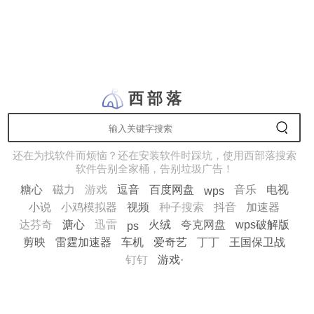
西部落
还在为找软件而烦恼？还在安装软件时踩坑，使用西部落搜索
软件告别全家桶，告别垃圾广告！
糖心
磁力
游戏
逗音
百度网盘
音乐
电视
wps
小说
小鸡模拟器
视频
种子搜索
抖音
加速器
达芬奇
溏心
迅雷
火绒
夸克网盘
wps破解版
ps
剪映
雷霆加速器
车机
爱奇艺
丁丁
王国保卫战
钉钉
游戏·